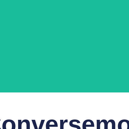
 Ortiz
Pamela Cornejo
tario
Tesorera
onversem