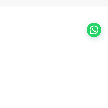
Conversemos
Si necesitas apoyo o quieres ser voluntario, escríbenos.
Nombre
Tu
Email
Teléfono